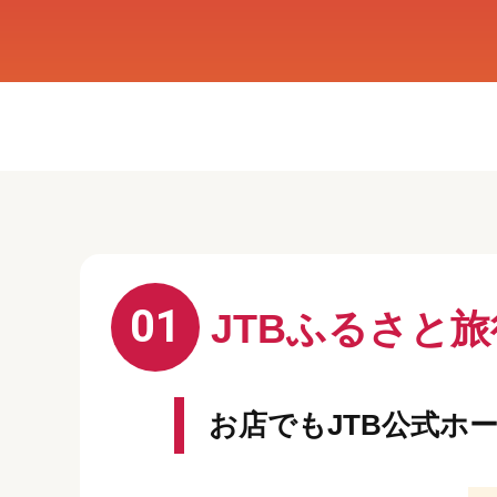
01
JTBふるさと
お店でもJTB公式ホ