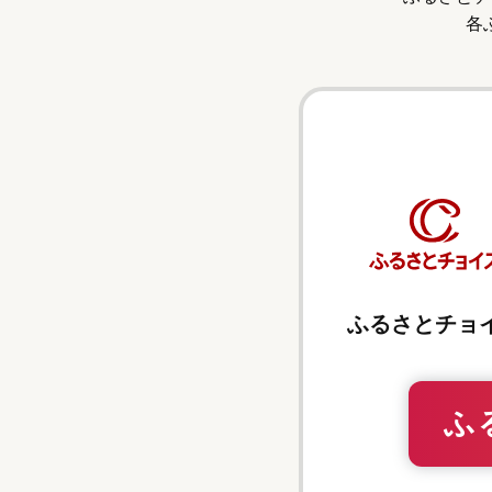
各
ふるさとチョ
ふ