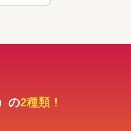
）の
2種類！