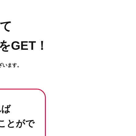
て
をGET！
ざいます。
れば
ことがで