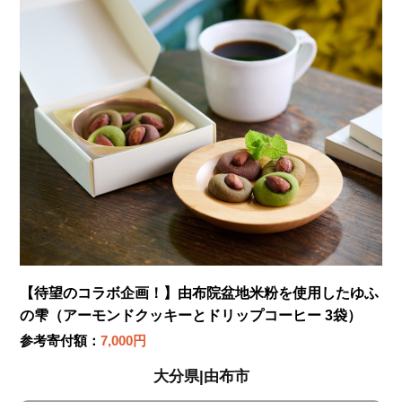
【待望のコラボ企画！】由布院盆地米粉を使用したゆふ
の雫（アーモンドクッキーとドリップコーヒー 3袋）
参考寄付額：
7,000円
大分県|由布市