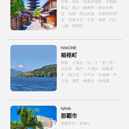
京都・烏丸・四条河原町・京都駅
周辺・嵐山・嵯峨野・清水寺周
辺・高雄・周山街道・京都御所周
辺・四条大宮・壬生・祇園・円山
公園・知恩院
HAKONE
箱根町
強羅・小涌谷・宮ノ下・堂ケ島・
仙石原・姥子・大涌谷・箱根湯
本・塔之沢・大平台・元箱根・芦
之湯・湖尻・桃源台・箱根園
NAHA
那覇市
那覇市街・新都心