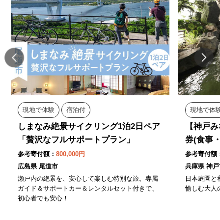
現地で体験
宿泊付
現地で体
しまなみ絶景サイクリング1泊2日ペア
【神戸み
「贅沢なフルサポートプラン」
券(食事
参考寄付額：
800,000円
参考寄付額
広島県 尾道市
兵庫県 神戸
瀬戸内の絶景を、安心して楽しむ特別な旅。専属
日本庭園と
ガイド＆サポートカー＆レンタルセット付きで、
愉しむ大人
初心者でも安心！