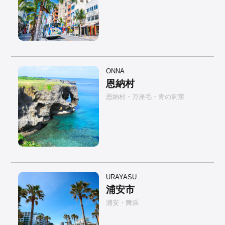
ONNA
恩納村
恩納村・万座毛・青の洞窟
URAYASU
浦安市
浦安・舞浜