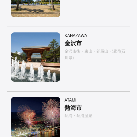
KANAZAWA
金沢市
金沢市街・東山・卯辰山・湯涌(石
川県)
ATAMI
熱海市
熱海・熱海温泉