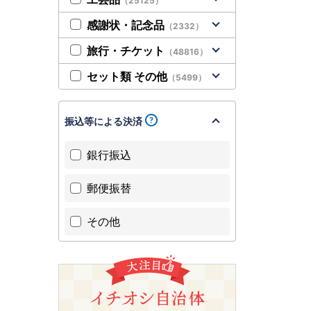
（25125）
感謝状・記念品
（2332）
旅行・チケット
（48816）
セット類 その他
（5499）
振込等による決済
銀行振込
郵便振替
その他