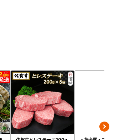
無
佐賀牛ヒレステーキ200g
＜黄金豚＞ブランドポーク