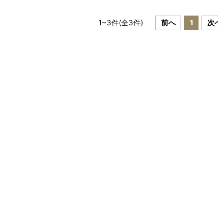
）
日 ギフト JDS02）
日 ギフトJDS03）
1
~
3
件(全
3
件)
前へ
1
次