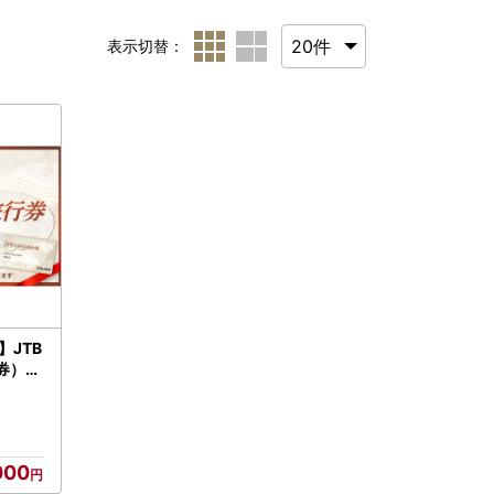
表示切替：
】JTB
券）9
 選べ
 観光
 尾花沢
大正ロ
000
 母の