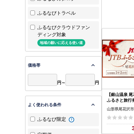
ふるなびトラベル
ふるなびクラウドファン
ディング対象
地域の願いに応える使い道
価格帯
円～
円
【銀山温泉 尾
ふるさと旅行
よく使われる条件
0,000円分（
山形県尾花沢市
お宿 旅館 トラ
東北 山形 山形
ふるなび限定
山 温泉 大正
ン 宿泊予約 