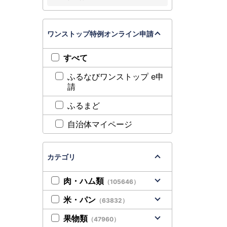
ワンストップ特例オンライン申請
すべて
ふるなびワンストップ e申
請
ふるまど
自治体マイページ
カテゴリ
肉・ハム類
（105646）
米・パン
（63832）
果物類
（47960）