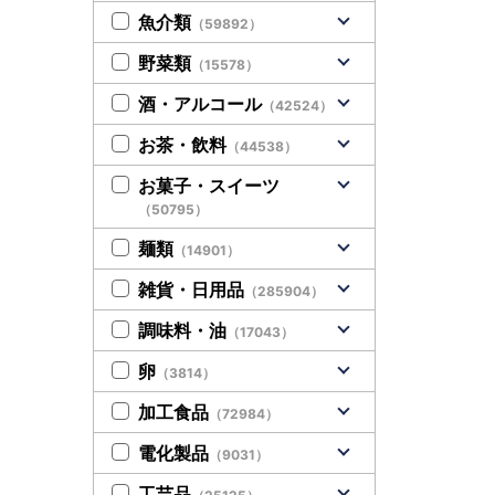
魚介類
（59892）
野菜類
（15578）
酒・アルコール
（42524）
お茶・飲料
（44538）
お菓子・スイーツ
（50795）
麺類
（14901）
雑貨・日用品
（285904）
調味料・油
（17043）
卵
（3814）
加工食品
（72984）
電化製品
（9031）
工芸品