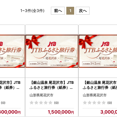
1
~
3
件(全
3
件)
前へ
1
次へ
花沢市】JTB
【銀山温泉 尾花沢市】JTB
【銀山温泉 尾花沢市
券（紙券）9
ふるさと旅行券（紙券）4
ふるさと旅行券（紙
宿泊 選べる
50,000円分 （宿泊 選べ
00,000円分 （宿泊
山形県尾花沢市
山形県尾花沢市
ベル 観光 宿
るお宿 旅館 トラベル 観光
るお宿 旅館 トラベル
県 尾花沢 銀
宿 東北 山形 山形県 尾花沢
宿 東北 山形 山形県
(0)
(0)
(0)
浪漫 大正ロマ
銀山 温泉 大正浪漫 大正ロ
銀山 温泉 大正浪漫 
300,000
1,500,000
3,000,
父の日 母の日
マン 宿泊予約 父の日 母の
マン 宿泊予約 父の日